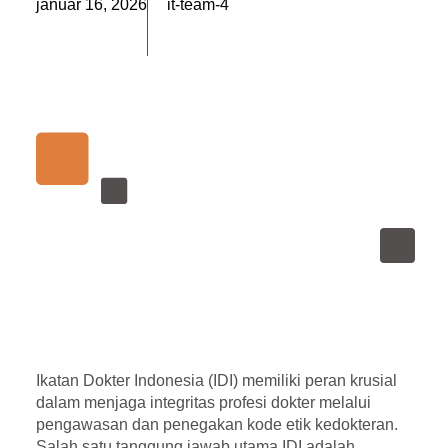
január 16, 2026
it-team-4
Ikatan Dokter Indonesia (IDI)
memiliki peran krusial
dalam menjaga integritas profesi dokter melalui
pengawasan dan penegakan
kode etik kedokteran
.
Salah satu tanggung jawab utama IDI adalah