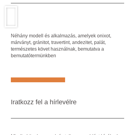
Néhány modell és alkalmazás, amelyek onixot,
márványt, gránitot, travertint, andezitet, palát,
természetes követ használnak, bemutatva a
bemutatótermünkben
Află mai multe despre noi
Iratkozz fel a hírlevélre