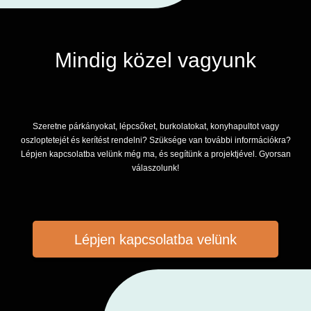
Mindig közel vagyunk
Szeretne párkányokat, lépcsőket, burkolatokat, konyhapultot vagy
oszloptetejét és kerítést rendelni? Szüksége van további információkra?
Lépjen kapcsolatba velünk még ma, és segítünk a projektjével. Gyorsan
válaszolunk!
Lépjen kapcsolatba velünk