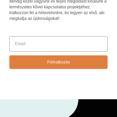
Mindig közel vagyunk és teljes megoldást kínálunk a
természetes kővel kapcsolatos projektjéhez.
Iratkozzon fel a hírlevelünkre, és legyen az első, aki
megtudja az újdonságokat!
Feliratkozás