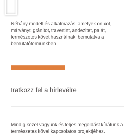
Néhány modell és alkalmazás, amelyek onixot,
márványt, gránitot, travertint, andezitet, palát,
természetes követ használnak, bemutatva a
bemutatótermünkben
Află mai multe despre noi
Iratkozz fel a hírlevélre
Mindig közel vagyunk és teljes megoldást kínálunk a
természetes kővel kapcsolatos projektjéhez.