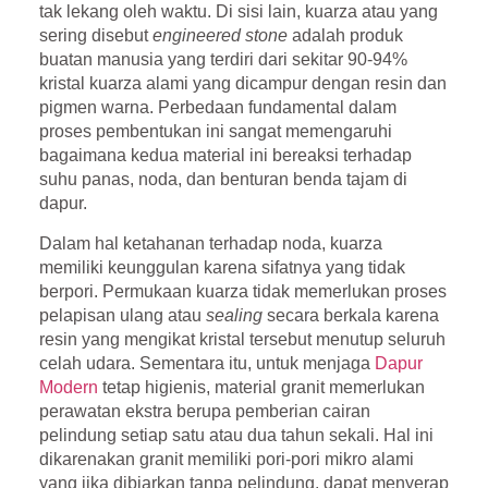
tak lekang oleh waktu. Di sisi lain, kuarza atau yang
sering disebut
engineered stone
adalah produk
buatan manusia yang terdiri dari sekitar 90-94%
kristal kuarza alami yang dicampur dengan resin dan
pigmen warna. Perbedaan fundamental dalam
proses pembentukan ini sangat memengaruhi
bagaimana kedua material ini bereaksi terhadap
suhu panas, noda, dan benturan benda tajam di
dapur.
Dalam hal ketahanan terhadap noda, kuarza
memiliki keunggulan karena sifatnya yang tidak
berpori. Permukaan kuarza tidak memerlukan proses
pelapisan ulang atau
sealing
secara berkala karena
resin yang mengikat kristal tersebut menutup seluruh
celah udara. Sementara itu, untuk menjaga
Dapur
Modern
tetap higienis, material granit memerlukan
perawatan ekstra berupa pemberian cairan
pelindung setiap satu atau dua tahun sekali. Hal ini
dikarenakan granit memiliki pori-pori mikro alami
yang jika dibiarkan tanpa pelindung, dapat menyerap