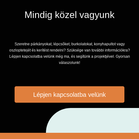
Mindig közel vagyunk
Szeretne párkányokat, lépcsőket, burkolatokat, konyhapultot vagy
oszloptetejét és kerítést rendelni? Szüksége van további információkra?
Lépjen kapcsolatba velünk még ma, és segítünk a projektjével. Gyorsan
válaszolunk!
Lépjen kapcsolatba velünk