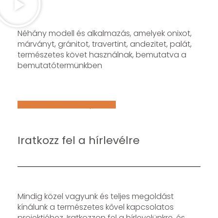
Néhány modell és alkalmazás, amelyek onixot,
márványt, gránitot, travertint, andezitet, palát,
természetes követ használnak, bemutatva a
bemutatótermünkben
Află mai multe despre noi
Iratkozz fel a hírlevélre
Mindig közel vagyunk és teljes megoldást
kínálunk a természetes kővel kapcsolatos
projektjéhez. Iratkozzon fel a hírlevelünkre, és