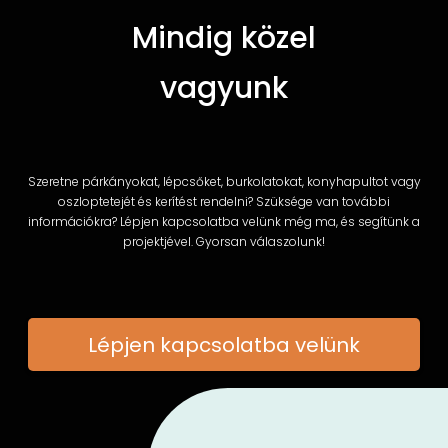
Mindig közel
vagyunk
Szeretne párkányokat, lépcsőket, burkolatokat, konyhapultot vagy
oszloptetejét és kerítést rendelni? Szüksége van további
információkra? Lépjen kapcsolatba velünk még ma, és segítünk a
projektjével. Gyorsan válaszolunk!
Lépjen kapcsolatba velünk