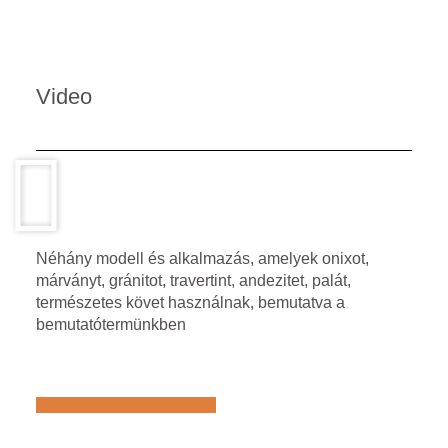
Video
Néhány modell és alkalmazás, amelyek onixot,
márványt, gránitot, travertint, andezitet, palát,
természetes követ használnak, bemutatva a
bemutatótermünkben
Află mai multe despre noi