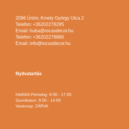
2096 Üröm, Kmety György Utca 2
Telefon: +36202278295
Email: huba@rocasdecor.hu
Telefon: +36202278860
Email: info@rocasdecor.hu
Nyitvatartás
Hétfőtől-Péntekig: 8:00 - 17:00
Szombaton: 9:00 - 14:00
Vasárnap: ZÁRVA