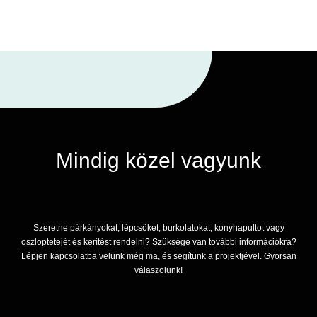
Mindig közel vagyunk
Szeretne párkányokat, lépcsőket, burkolatokat, konyhapultot vagy
oszloptetejét és kerítést rendelni? Szüksége van további információkra?
Lépjen kapcsolatba velünk még ma, és segítünk a projektjével. Gyorsan
válaszolunk!