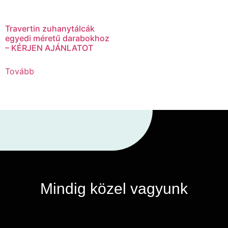
Travertin zuhanytálcák
egyedi méretű darabokhoz
– KÉRJEN AJÁNLATOT
Tovább
Mindig közel vagyunk