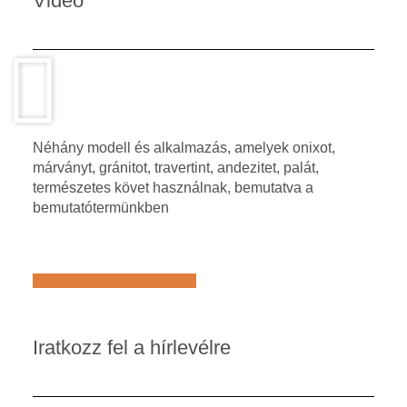
Video
Néhány modell és alkalmazás, amelyek onixot,
márványt, gránitot, travertint, andezitet, palát,
természetes követ használnak, bemutatva a
bemutatótermünkben
Află mai multe despre noi
Iratkozz fel a hírlevélre