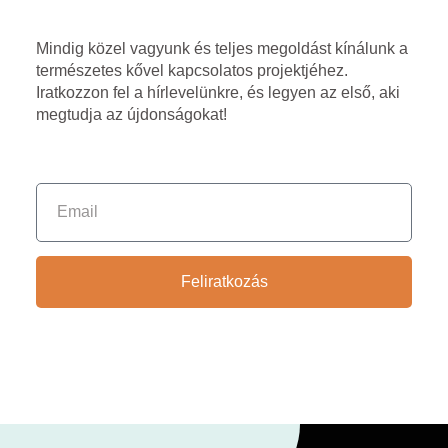
Mindig közel vagyunk és teljes megoldást kínálunk a
természetes kővel kapcsolatos projektjéhez.
Iratkozzon fel a hírlevelünkre, és legyen az első, aki
megtudja az újdonságokat!
Feliratkozás