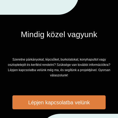
Mindig közel vagyunk
Szeretne párkányokat, lépcsőket, burkolatokat, konyhapultot vagy
oszloptetejét és kerítést rendelni? Szüksége van további információkra?
Lépjen kapcsolatba velünk még ma, és segítünk a projektjével. Gyorsan
válaszolunk!
Lépjen kapcsolatba velünk