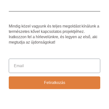
Mindig közel vagyunk és teljes megoldást kínálunk a
természetes kővel kapcsolatos projektjéhez.
Iratkozzon fel a hírlevelünkre, és legyen az első, aki
megtudja az újdonságokat!
Feliratkozás