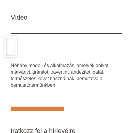
Video
Néhány modell és alkalmazás, amelyek onixot,
márványt, gránitot, travertint, andezitet, palát,
természetes követ használnak, bemutatva a
bemutatótermünkben
Află mai multe despre noi
Iratkozz fel a hírlevélre