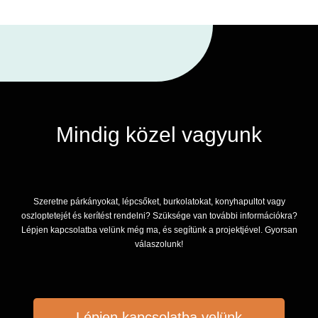
Mindig közel vagyunk
Szeretne párkányokat, lépcsőket, burkolatokat, konyhapultot vagy
oszloptetejét és kerítést rendelni? Szüksége van további információkra?
Lépjen kapcsolatba velünk még ma, és segítünk a projektjével. Gyorsan
válaszolunk!
Lépjen kapcsolatba velünk