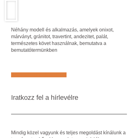
Néhány modell és alkalmazás, amelyek onixot,
márványt, gránitot, travertint, andezitet, palát,
természetes követ használnak, bemutatva a
bemutatótermünkben
Află mai multe despre noi
Iratkozz fel a hírlevélre
Mindig közel vagyunk és teljes megoldást kínálunk a