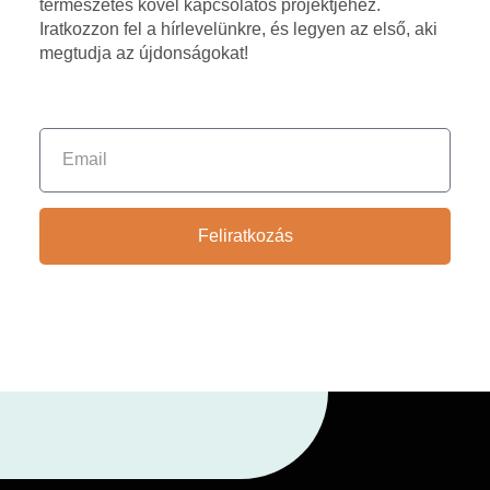
természetes kővel kapcsolatos projektjéhez.
Iratkozzon fel a hírlevelünkre, és legyen az első, aki
megtudja az újdonságokat!
Feliratkozás