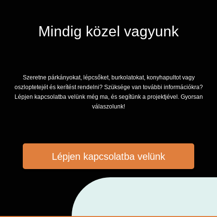
Mindig közel vagyunk
Szeretne párkányokat, lépcsőket, burkolatokat, konyhapultot vagy
oszloptetejét és kerítést rendelni? Szüksége van további információkra?
Lépjen kapcsolatba velünk még ma, és segítünk a projektjével. Gyorsan
válaszolunk!
Lépjen kapcsolatba velünk