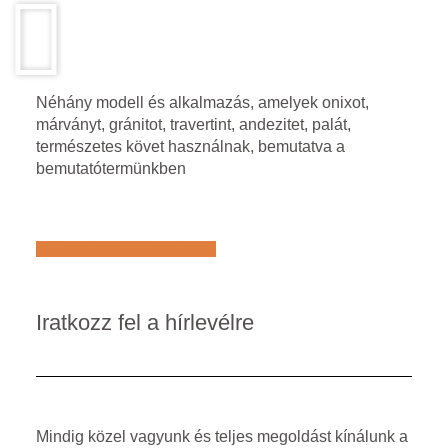
Néhány modell és alkalmazás, amelyek onixot,
márványt, gránitot, travertint, andezitet, palát,
természetes követ használnak, bemutatva a
bemutatótermünkben
Află mai multe despre noi
Iratkozz fel a hírlevélre
Mindig közel vagyunk és teljes megoldást kínálunk a