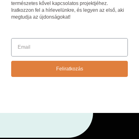
természetes kővel kapcsolatos projektjéhez.
Iratkozzon fel a hírlevelünkre, és legyen az első, aki
megtudja az újdonságokat!
Feliratkozás