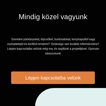
Mindig közel vagyunk
Szeretne párkányokat, lépcsőket, burkolatokat, konyhapultot vagy
oszloptetejét és kerítést rendelni? Szüksége van további információkra?
Lépjen kapcsolatba velünk még ma, és segítünk a projektjével. Gyorsan
válaszolunk!
Lépjen kapcsolatba velünk