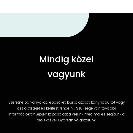
Mindig közel
vagyunk
Szeretne párkányokat, lépcsőket, burkolatokat, konyhapultot vagy
oszloptetejét és kerítést rendelni? Szüksége van további
információkra? Lépjen kapcsolatba velünk még ma, és segítünk a
projektjével. Gyorsan válaszolunk!