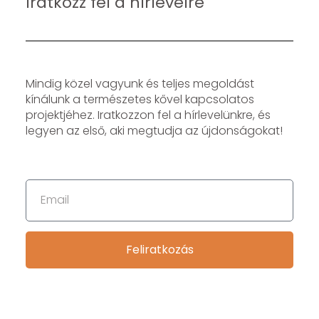
Iratkozz fel a hírlevélre
Mindig közel vagyunk és teljes megoldást
kínálunk a természetes kővel kapcsolatos
projektjéhez. Iratkozzon fel a hírlevelünkre, és
legyen az első, aki megtudja az újdonságokat!
Feliratkozás