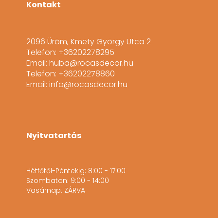
Kontakt
2096 Üröm, Kmety György Utca 2
Telefon: +36202278295
Email: huba@rocasdecor.hu
Telefon: +36202278860
Email: info@rocasdecor.hu
Nyitvatartás
Hétfőtől-Péntekig: 8:00 - 17:00
Szombaton: 9:00 - 14:00
Vasárnap: ZÁRVA