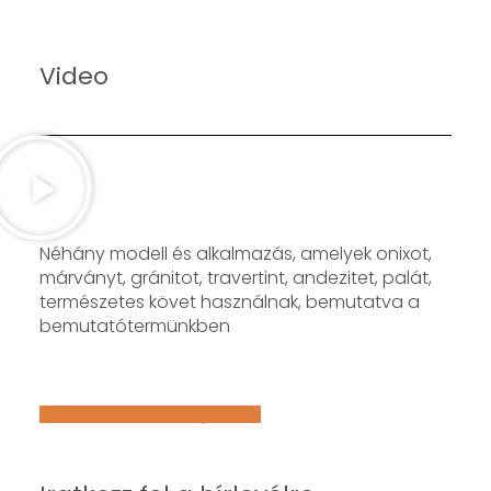
Video
Néhány modell és alkalmazás, amelyek onixot,
márványt, gránitot, travertint, andezitet, palát,
természetes követ használnak, bemutatva a
bemutatótermünkben
Află mai multe despre noi