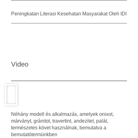
Peningkatan Literasi Kesehatan Masyarakat Oleh IDI
Video
Néhány modell és alkalmazás, amelyek onixot,
márványt, gránitot, travertint, andezitet, palát,
természetes követ használnak, bemutatva a
bemutatótermünkben