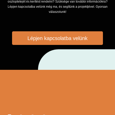
oszloptetejét és kerítést rendelni? Szüksége van további információkra?
Lépjen kapcsolatba velünk még ma, és segítünk a projektjével. Gyorsan
válaszolunk!
Lépjen kapcsolatba velünk