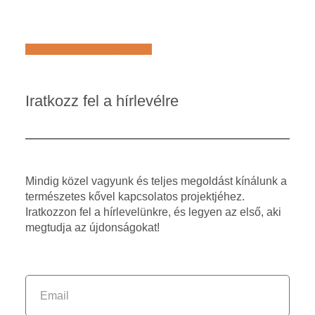
Află mai multe despre noi
Iratkozz fel a hírlevélre
Mindig közel vagyunk és teljes megoldást kínálunk a
természetes kővel kapcsolatos projektjéhez.
Iratkozzon fel a hírlevelünkre, és legyen az első, aki
megtudja az újdonságokat!