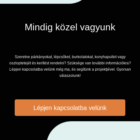
Mindig közel vagyunk
Szeretne párkányokat, lépcsőket, burkolatokat, konyhapultot vagy
oszloptetejét és kerítést rendelni? Szüksége van további információkra?
Lépjen kapcsolatba velünk még ma, és segítünk a projektjével. Gyorsan
válaszolunk!
Lépjen kapcsolatba velünk