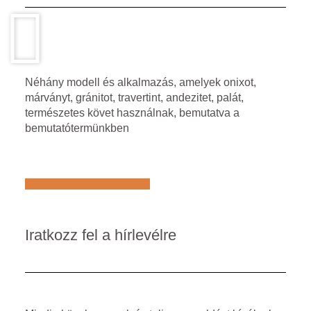
Néhány modell és alkalmazás, amelyek onixot,
márványt, gránitot, travertint, andezitet, palát,
természetes követ használnak, bemutatva a
bemutatótermünkben
Află mai multe despre noi
Iratkozz fel a hírlevélre