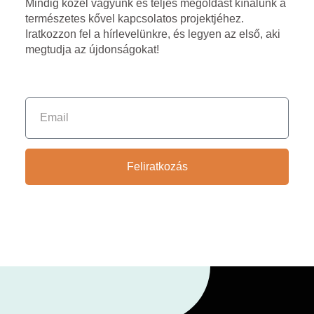
Mindig közel vagyunk és teljes megoldást kínálunk a
természetes kővel kapcsolatos projektjéhez.
Iratkozzon fel a hírlevelünkre, és legyen az első, aki
megtudja az újdonságokat!
Feliratkozás