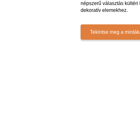
népszerű választás kültér
dekoratív elemekhez.
Tekintse meg a minták