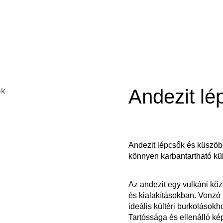
Andezit lé
Andezit lépcsők és küszöbö
könnyen karbantartható kült
Az andezit egy vulkáni kő
és kialakításokban. Vonz
ideális kültéri burkolásokh
Tartóssága és ellenálló ké