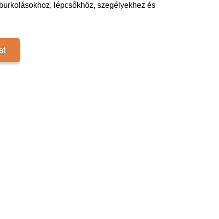
i burkolásokhoz, lépcsőkhöz, szegélyekhez és
at