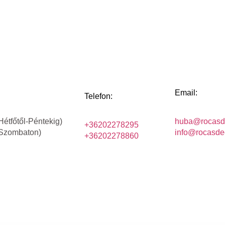
Email:
Telefon:
Hétfőtől-Péntekig)
huba@rocasd
+36202278295
(Szombaton)
info@rocasde
+36202278860