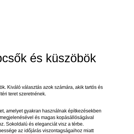
pcsők és küszöbök
k. Kiváló választás azok számára, akik tartós és
éri teret szeretnének.
zet, amelyet gyakran használnak építkezésekben
ó megjelenésével és magas kopásállóságával
oz. Sokoldalú és eleganciát visz a térbe.
pessége az időjárás viszontagságaihoz miatt