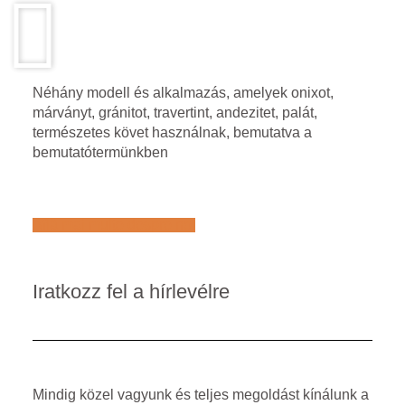
Néhány modell és alkalmazás, amelyek onixot,
márványt, gránitot, travertint, andezitet, palát,
természetes követ használnak, bemutatva a
bemutatótermünkben
Află mai multe despre noi
Iratkozz fel a hírlevélre
Mindig közel vagyunk és teljes megoldást kínálunk a