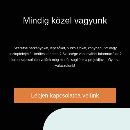
Mindig közel vagyunk
Szeretne párkányokat, lépcsőket, burkolatokat, konyhapultot vagy
oszloptetejét és kerítést rendelni? Szüksége van további információkra?
Lépjen kapcsolatba velünk még ma, és segítünk a projektjével. Gyorsan
válaszolunk!
Lépjen kapcsolatba velünk