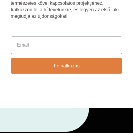
természetes kővel kapcsolatos projektjéhez.
Iratkozzon fel a hírlevelünkre, és legyen az első, aki
megtudja az újdonságokat!
Feliratkozás