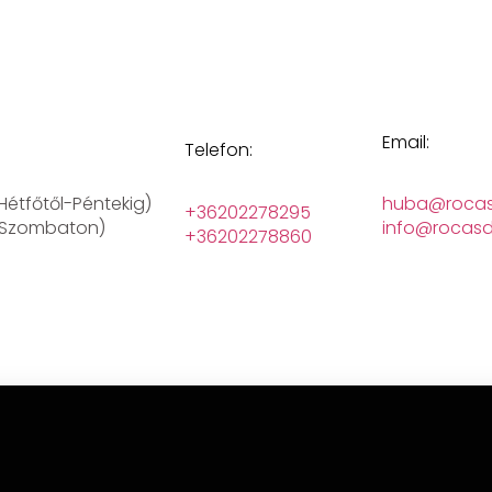
Email:
Telefon:
(Hétfőtől-Péntekig)
huba@rocas
+36202278295
 (Szombaton)
info@rocasd
+36202278860