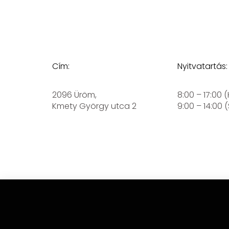
Cím:
Nyitvatartás:
2096 Üröm,
8:00 – 17:00 
Kmety György utca 2
9:00 – 14:00