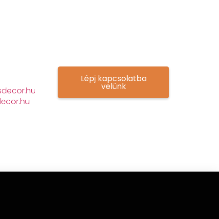
Lépj kapcsolatba
velünk
decor.hu
ecor.hu